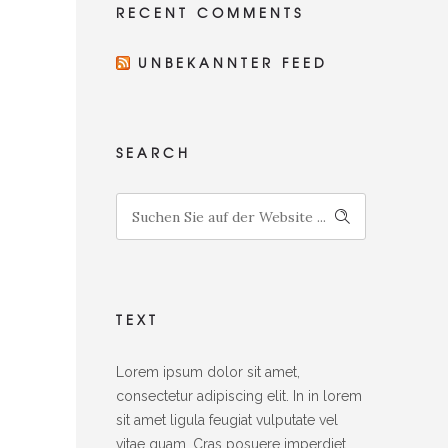
RECENT COMM­ENTS
UNBE­KANNTER FEED
SEARCH
TEXT
Lorem ipsum dolor sit amet,
consectetur adipiscing elit. In in lorem
sit amet ligula feugiat vulputate vel
vitae quam. Cras posuere imperdiet