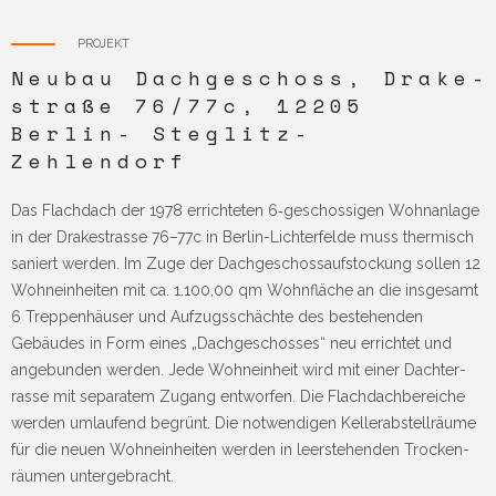
PROJEKT
Neubau Dach­ge­schoss, Drake­
straße 76/77c, 12205
Berlin- Steglitz-
Zehlendorf
Das Flach­dach der 1978 errich­teten 6‑geschossigen Wohn­an­lage
in der Drakestrasse 76–77c in Berlin-Lich­ter­felde muss ther­misch
saniert werden. Im Zuge der Dach­ge­schoss­auf­sto­ckung sollen 12
Wohn­ein­heiten mit ca. 1.100,00 qm Wohn­fläche an die insge­samt
6 Trep­pen­häuser und Aufzugs­schächte des bestehenden
Gebäudes in Form eines „Dach­ge­schosses“ neu errichtet und
ange­bunden werden. Jede Wohn­ein­heit wird mit einer Dach­ter­
rasse mit sepa­ratem Zugang entworfen. Die Flach­dach­be­reiche
werden umlau­fend begrünt. Die notwen­digen Keller­ab­stell­räume
für die neuen Wohn­ein­heiten werden in leer­ste­henden Trocken­
räumen untergebracht.