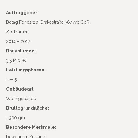
Auftrag­geber:
Botag Fonds 20, Drake­straße 76/77c GbR
Zeit­raum:
2014 – 2017
Bauvo­lumen:
3,5 Mio. €
Leis­tungs­phasen:
1 — 5
Gebäu­deart:
Wohn­ge­bäude
Brut­to­grund­fläche:
1.300 qm
Beson­dere Merkmale:
bewohnter Zustand