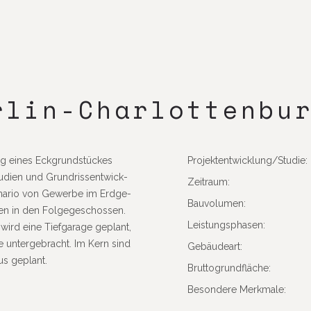
lin-Char­lot­ten­bu
ung eines Eckgrund­stü­ckes
Projektentwicklung/Studie:
u­dien und Grund­riss­ent­wick­
Zeit­raum:
­nario von Gewerbe im Erdge­
Bauvo­lumen:
n in den Folge­ge­schossen.
Leis­tungs­phasen:
wird eine Tief­ga­rage geplant,
 unter­ge­bracht. Im Kern sind
Gebäu­deart:
us geplant.
Brut­to­grund­fläche:
Beson­dere Merkmale: