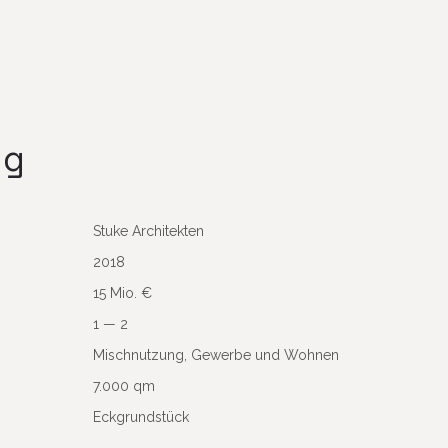
rg
Stuke Archi­tekten
2018
15 Mio. €
1 — 2
Misch­nut­zung, Gewerbe und Wohnen
7.000 qm
Eckgrund­stück