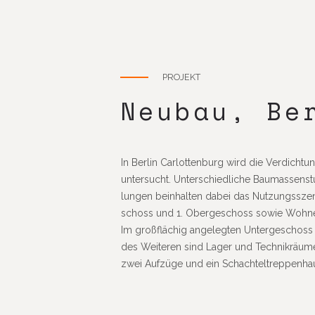
PROJEKT
Neubau, Ber
In Berlin Carlot­ten­burg wird die Verdich­t
unter­sucht. Unter­schied­liche Baumas­sen­st
lungen beinhalten dabei das Nutzungs­sze
schoss und 1. Ober­ge­schoss sowie Wohne
Im groß­flä­chig ange­legten Unter­ge­schoss 
des Weiteren sind Lager und Tech­nik­räume
zwei Aufzüge und ein Schach­tel­trep­pen­ha