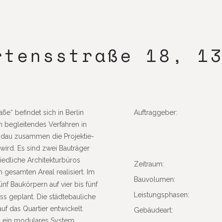
rten­sstraße 18, 1
ße“ befindet sich in Berlin
Auftrag­geber:
n beglei­tendes Verfahren in
ndau zusammen die Projek­tie­
 wird. Es sind zwei Bauträger
ed­liche Archi­tek­tur­büros
Zeit­raum:
 gesamten Areal reali­siert. Im
Bauvo­lumen:
ünf Baukör­pern auf vier bis fünf
Leis­tungs­phasen:
s geplant. Die städ­te­bau­liche
auf das Quar­tier entwi­ckelt.
Gebäu­deart:
ng ein modu­lares System