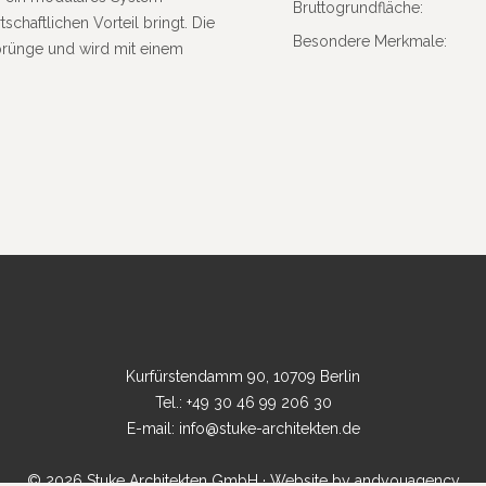
Brut­to­grund­fläche:
haft­li­chen Vorteil bringt. Die
Beson­dere Merkmale:
sprünge und wird mit einem
Kurfürstendamm 90, 10709 Berlin
Tel.: +49 30 46 99 206 30
E-mail: info@stuke-architekten.de
© 2026 Stuke Architekten GmbH · Website by andyouagency