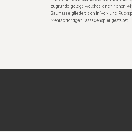
zugrunde gelegt, welches einen hohen wirt­sc
Baumasse glie­dert sich in Vor- und Rück­
Mehr­schich­tigen Fassa­den­spiel gestaltet.