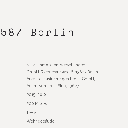
3587 Berlin-
Immo­bi­lien-Verwal­tungen
MHMI
GmbH, Riede­mannweg 6, 13627 Berlin
Anes Bauaus­füh­rungen Berlin GmbH,
Adam-von-Trott-Str. 7, 13627
2015–2018
200 Mio. €
1 — 5
Wohn­ge­bäude