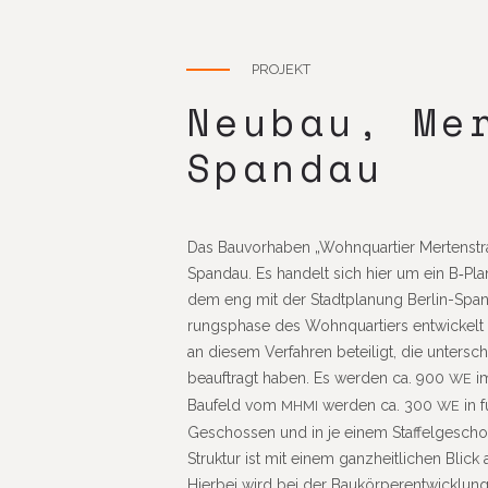
PROJEKT
Neubau, Me
Spandau
Das Bauvor­haben „Wohn­quar­tier Merten­stra
Spandau. Es handelt sich hier um ein B‑Pla
dem eng mit der Stadt­pla­nung Berlin-Spa
rungs­phase des Wohn­quar­tiers entwi­ckelt
an diesem Verfahren betei­ligt, die unter­schi
beauf­tragt haben. Es werden ca. 900
im
WE
Baufeld vom
werden ca. 300
in f
MHMI
WE
Geschossen und in je einem Staf­fel­ge­schos
Struktur ist mit einem ganz­heit­li­chen Blick 
Hierbei wird bei der Baukör­per­ent­wick­lu